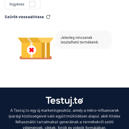
Ingyenes
Szűrők visszaállítása
Jelenleg nincsenek
tesztelhető termékeink.
A Testuj.to egy új marketingeszköz, amely a mikro-influencerek
iparági közösségeivel való együttműködésen alapul, akik hiteles
felhasználói tartalmakat generálnak a termékekről szóló
vélemények, cikkek, fotók és videók formájában.