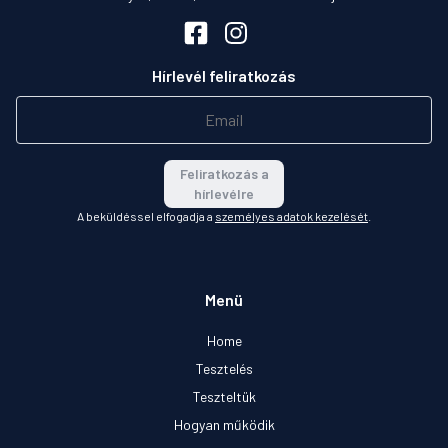
Hírlevél feliratkozás
Feliratkozás a
hírlevélre
A beküldéssel elfogadja a
személyes adatok kezelését
.
Menü
Home
Tesztelés
Teszteltük
Hogyan működik